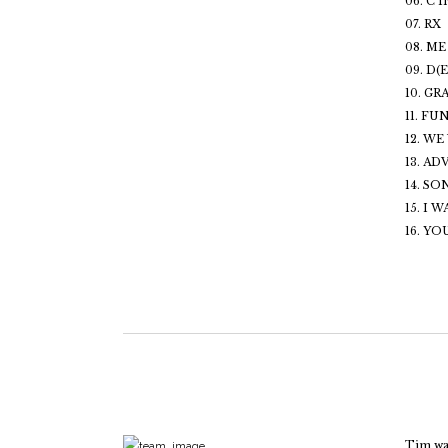
06. C
07. RX
08. M
09. D(
10. GR
11. FU
12. W
13. A
14. SO
15. I
16. Y
Tim was