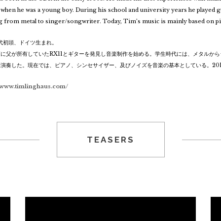
 when he was a young boy. During his school and university years he played gu
 from metal to singer/songwriter. Today, Tim’s music is mainly based on pi
年代初頭、ドイツ生まれ。
頃に父が所有していたRX11とギターを発見し音楽制作を始める。学生時代には、メタルか
演奏した。現在では、ピアノ、シンセサイザー、及びノイズを音楽の基本としている。2018年、1
//www.timlinghaus.com/
TEASERS