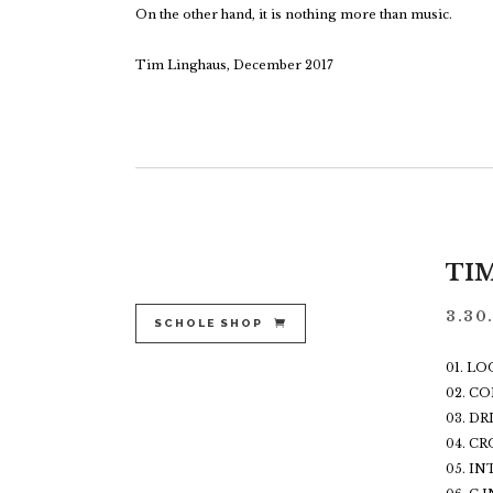
On the other hand, it is nothing more than music.
Tim Linghaus, December 2017
TIM
3.30
SCHOLE SHOP
01. L
02. C
03. D
04. C
05. I