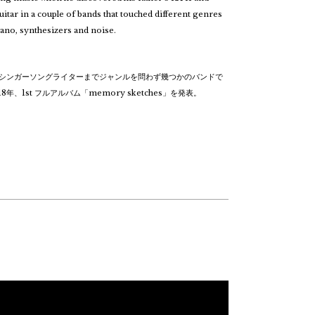
itar in a couple of bands that touched different genres
ano, synthesizers and noise.
らシンガーソングライターまでジャンルを問わず幾つかのバンドで
st フルアルバム「memory sketches」を発表。