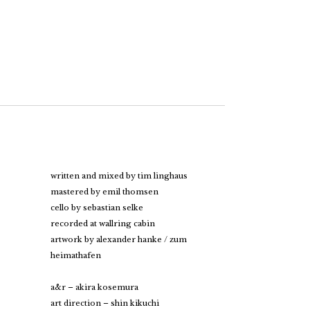
written and mixed by tim linghaus
mastered by emil thomsen
cello by sebastian selke
recorded at wallring cabin
artwork by alexander hanke / zum
heimathafen
a&r – akira kosemura
art direction – shin kikuchi