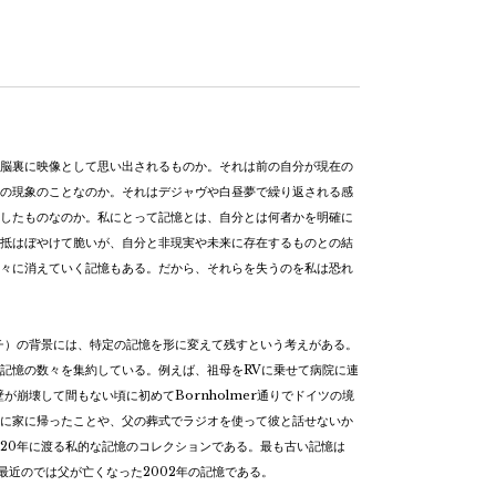
脳裏に映像として思い出されるものか。それは前の自分が現在の
の現象のことなのか。それはデジャヴや白昼夢で繰り返される感
したものなのか。私にとって記憶とは、自分とは何者かを明確に
抵はぼやけて脆いが、自分と非現実や未来に存在するものとの結
々に消えていく記憶もある。だから、それらを失うのを私は恐れ
スケッチ）の背景には、特定の記憶を形に変えて残すという考えがある。
記憶の数々を集約している。例えば、祖母をRVに乗せて病院に連
壁が崩壊して間もない頃に初めてBornholmer通りでドイツの境
に家に帰ったことや、父の葬式でラジオを使って彼と話せないか
20年に渡る私的な記憶のコレクションである。最も古い記憶は
最近のでは父が亡くなった2002年の記憶である。