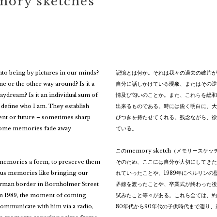
ory sketches
into being by pictures in our minds?
記憶とは何か。それは我々の過去の破片が
e or the other way around? Is it a
自分に話しかけている現象、またはその逆
aydream? Is it an individual sum of
情及び匂いのことか。また、これらを総和
 define who I am. They establish
出来るものである。時には鋭く明白に、大
ent or future – sometimes sharp
びつきを持たせてくれる。残念ながら、徐
, some memories fade away
ている。
このmemory sketch（メモリー
 memories a form, to preserve them
そのため、ここには自分が大切にしてきた
ious memories like bringing our
れていったことや、1989年にベルリンの
German border in Bornholmer Street
界線を渡ったことや、卒業式が終わった後
ll in 1989, the moment of coming
試みたこと等々がある。これら全ては、約
communicate with him via a radio,
80年代から90年代の子供時代まで遡り、