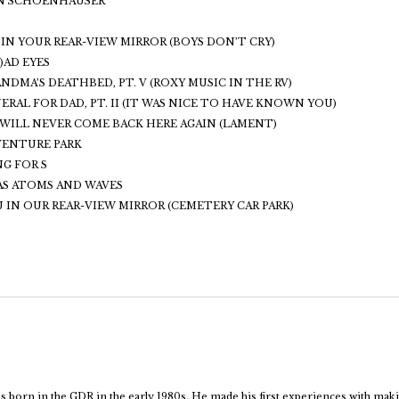
 IN SCHOENHAUSER
E IN YOUR REAR-VIEW MIRROR (BOYS DON’T CRY)
E)AD EYES
ANDMA’S DEATHBED, PT. V (ROXY MUSIC IN THE RV)
NERAL FOR DAD, PT. II (IT WAS NICE TO HAVE KNOWN YOU)
E WILL NEVER COME BACK HERE AGAIN (LAMENT)
DVENTURE PARK
NG FOR S
 WAS ATOMS AND WAVES
OU IN OUR REAR-VIEW MIRROR (CEMETERY CAR PARK)
 born in the GDR in the early 1980s. He made his first experiences with mak