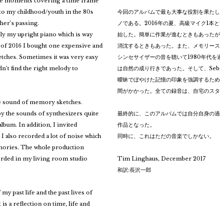
timate moments covering a time frame
to my childhood/youth in the 80s
今回のアルバムで最も大事な役割を果たし
ther’s passing.
ノである。2016年の夏、高級マイク1
ly my upright piano which is way
始した。簡単に作業が進むときもあったが
 of 2016 I bought one expensive and
消沈するときもあった。また、メモリース
etches. Sometimes it was very easy
シンセサイザーの音を聴いて1980年代
n’t find the right melody to
は自然の成り行きであった。そして、Sebast
曖昧でぼやけた記憶の印象を強調するため
間がかかった。全ての録音は、自宅のスタジオW
the sound of memory sketches.
y the sounds of synthesizers quite
最終的に、このアルバムでは自分自身の過
album. In addition, I invited
作品となった。
 I also recorded a lot of noise which
同時に、これはただの音楽でしかない。
mories. The whole production
orded in my living room studio
Tim Linghaus, December 2017
和訳:長沢一郎
 my past life and the past lives of
is a reflection on time, life and