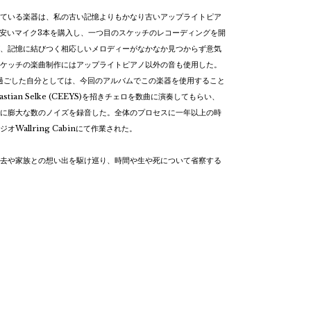
ている楽器は、私の古い記憶よりもかなり古いアップライトピア
本と安いマイク3本を購入し、一つ目のスケッチのレコーディングを開
、記憶に結びつく相応しいメロディーがなかなか見つからず意気
ケッチの楽曲制作にはアップライトピアノ以外の音も使用した。
を過ごした自分としては、今回のアルバムでこの楽器を使用すること
ian Selke (CEEYS)を招きチェロを数曲に演奏してもらい、
に膨大な数のノイズを録音した。全体のプロセスに一年以上の時
allring Cabinにて作業された。
去や家族との想い出を駆け巡り、時間や生や死について省察する