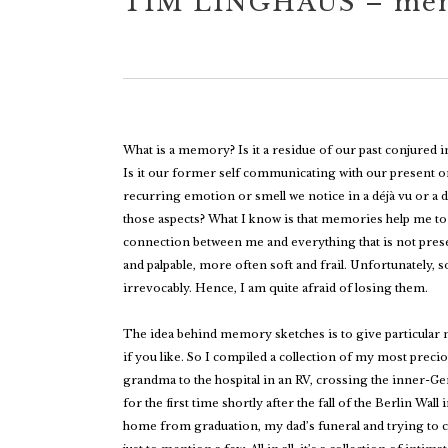
TIM LINGHAUS – mem
What is a memory? Is it a residue of our past conjured 
Is it our former self communicating with our present on
recurring emotion or smell we notice in a déjà vu or a d
those aspects? What I know is that memories help me to
connection between me and everything that is not pres
and palpable, more often soft and frail. Unfortunately
irrevocably. Hence, I am quite afraid of losing them.
The idea behind memory sketches is to give particular
if you like. So I compiled a collection of my most prec
grandma to the hospital in an RV, crossing the inner-
for the first time shortly after the fall of the Berlin Wa
home from graduation, my dad’s funeral and trying to 