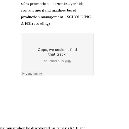
sales promotion – kazumitsu yoshida,
romain meril and matthieu burel
production management – SCHOLE INC.
& 1631recordings
ing music when he discovered his father’s RX 11 and