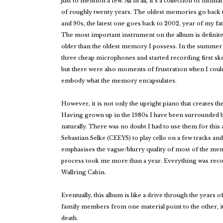
just to mention a few. All in all, it’s a collection of in
of roughly twenty years. The oldest memories go back 
and 90s, the latest one goes back to 2002, year of my fa
The most important instrument on the album is definite
older than the oldest memory I possess. In the summer
three cheap microphones and started recording first sk
but there were also moments of frustration when I could
embody what the memory encapsulates.
However, it is not only the upright piano that creates 
Having grown up in the 1980s I have been surrounded b
naturally. There was no doubt I had to use them for this 
Sebastian Selke (CEEYS) to play cello on a few tracks and
emphasises the vague/blurry quality of most of the me
process took me more than a year. Everything was rec
Wallring Cabin.
Eventually, this album is like a drive through the years of
family members from one material point to the other, it 
death.