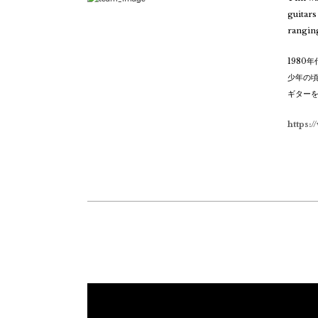
guitars
aus
ranging
1980
少年の
ギターを
https: